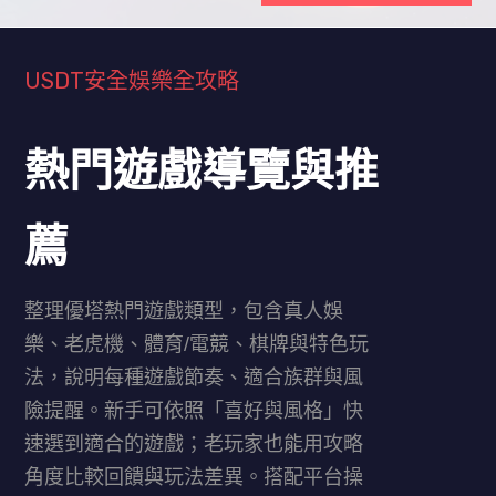
USDT安全娛樂全攻略
教
熱門遊戲導覽與推
安全
薦
建議
驟
整理優塔熱門遊戲類型，包含真人娛
整理玩家必
地
樂、老虎機、體育/電競、棋牌與特色玩
策略、雙重
RC
法，說明每種遊戲節奏、適合族群與風
連結辨識、
卡
險提醒。新手可依照「喜好與風格」快
「情境化」
時
速選到適合的遊戲；老玩家也能用攻略
入、無法出
避
角度比較回饋與玩法差異。搭配平台操
理、該準備