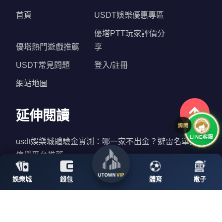
首頁
USDT娛樂優惠專區
優塔PTT玩家評價分
優塔熱門遊戲推薦
享
USDT常見問題
登入/註冊
網站地圖
延伸閱讀
LINE客服
usdt娛樂城體驗金實測：哪一家不出金？避雷名單與高
信譽平台推薦
【玩家實測】USDT娛樂城儲值版推薦：避開黑網詐
娛樂城
錢包
體育
電子
騙，出金最穩的平台是這間？